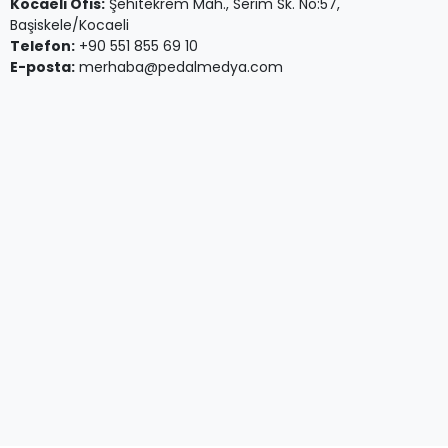
Kocaeli Ofis:
Şehitekrem Mah., Serim Sk. No:57,
Başiskele/Kocaeli
Telefon:
+90 551 855 69 10
E-posta:
merhaba@pedalmedya.com
Brief
Gizlilik Politikası
KVKK