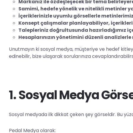
Markanız ile özdeşleşecek bir tema belirleyerek
Samimi, hedefe yönelik ve nitelikli metinler y
İçeriklerinizle uyumlu görsellerle metinlerim
Konsept çalışmalar planlayabiliyor, içerikleri
Talepleriniz doğrultusunda hazırladığımız içerik
Hesaplarınızın yönetimini düzenli analizlerle 
Unutmayın ki sosyal medya, müşteriye ve hedef kitleye u
edinebilir, bize ulaşarak sorularınıza cevaplandırabilirs
1. Sosyal Medya Görse
Sosyal medyada ilk dikkat çeken şey görseldir. Bu yü
Pedal Medya olarak: