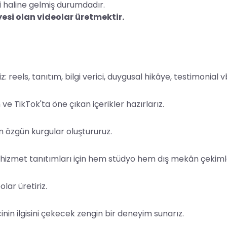
i haline gelmiş durumdadır.
esi olan videolar üretmektir.
z: reels, tanıtım, bilgi verici, duygusal hikâye, testimonial v
e TikTok'ta öne çıkan içerikler hazırlarız.
an özgün kurgular oluştururuz.
a hizmet tanıtımları için hem stüdyo hem dış mekân çekimle
olar üretiriz.
inin ilgisini çekecek zengin bir deneyim sunarız.