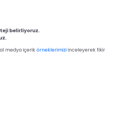
eji belirliyoruz.
uz.
yal medya içerik
örneklerimizi
inceleyerek fikir